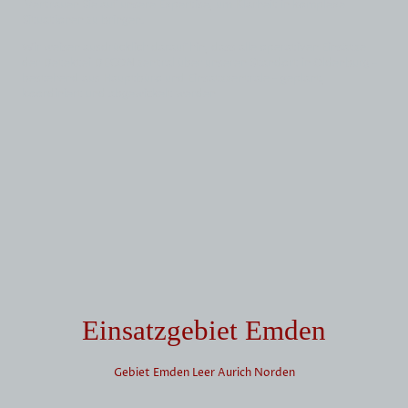
Vertrauen Sie auf unsere Expertise, um Klarheit in komplexe
Situationen zu bringen.
Wir weisen ausdrücklich darauf hin, dass alle operativen Einsätze
der Detektei DECON zentral über unseren Standort in Oldenburg –
bestehend aus Hauptbüro und Einsatzzentrale – geplant,
koordiniert und abgewickelt werden
Einsatzgebiet Emden
Gebiet Emden Leer Aurich Norden