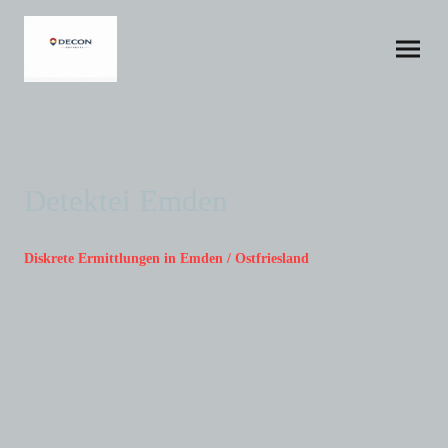
Detektei Emden
Diskrete Ermittlungen in Emden / Ostfriesland
Die Detektei für Emden / Ostfriesland und den Nordwesten bietet
bundesweit diskrete Ermittlungen an.
Unsere erfahrenen Ermittler sind darauf spezialisiert, sensible
Informationen in einem vertraulichen Rahmen zu beschaffen.
Egal, ob es sich um private oder geschäftliche Angelegenheiten
handelt, wir garantieren höchste Diskretion und Effizienz bei jeder
Untersuchung.