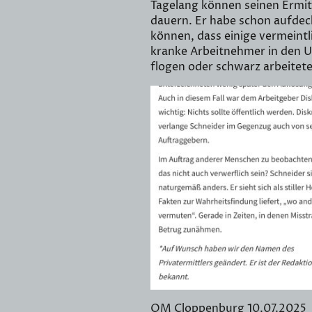
Tagelang können seinen Ermi
dauern. Er habe schon aufde
können, dass einige vermeintl
kranke Arbeitnehmer in den U
flogen oder schwarz arbeitete
OM Cloppenburg 10.07.2025