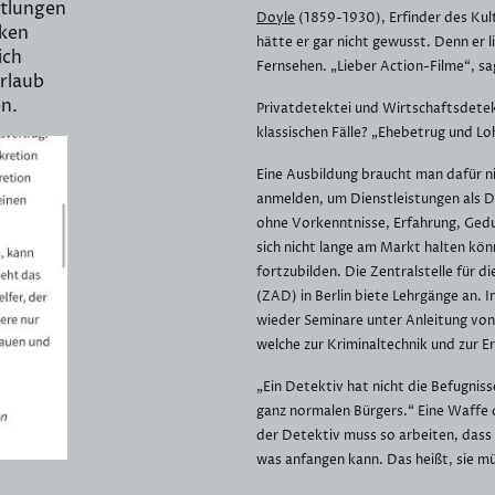
ttlungen
Doyle
(1859-1930), Erfinder des Kul
cken
hätte er gar nicht gewusst. Denn er l
ich
Fernsehen. „Lieber Action-Filme“, sa
rlaub
n.
Privatdetektei und Wirtschaftsdetekt
klassischen Fälle? „Ehebetrug und L
Eine Ausbildung braucht man dafür n
anmelden, um Dienstleistungen als D
ohne Vorkenntnisse, Erfahrung, Ged
sich nicht lange am Markt halten könn
fortzubilden. Die Zentralstelle für 
(ZAD) in Berlin biete Lehrgänge an. 
wieder Seminare unter Anleitung von
welche zur Kriminaltechnik und zur Er
„Ein Detektiv hat nicht die Befugniss
ganz normalen Bürgers.“ Eine Waffe d
der Detektiv muss so arbeiten, dass
was anfangen kann. Das heißt, sie m