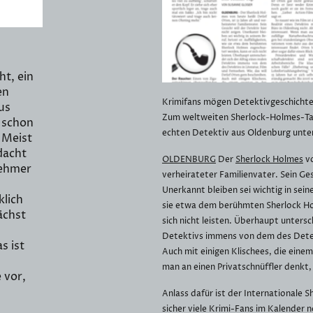
t, ein
en
Krimifans mögen Detektivgeschichte
us
Zum weltweiten Sherlock-Holmes-Tag
 schon
echten Detektiv aus Oldenburg unte
 Meist
dacht
OLDENBURG
Der
Sherlock Holmes
vo
nehmer
verheirateter Familienvater. Sein Gesi
Unerkannt bleiben sei wichtig in sein
klich
sie etwa dem berühmten Sherlock Ho
ächst
sich nicht leisten. Überhaupt untersc
Detektivs immens von dem des Detekt
s ist
Auch mit einigen Klischees, die ein
man an einen Privatschnüffler denkt, 
 vor,
Anlass dafür ist der Internationale
sicher viele Krimi-Fans im Kalender 