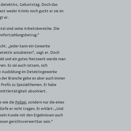
tdetektivs, Geburtstag. Doch das
iest weder Krimis noch guckt er sie im
gt er.
ei sind seine Arbeitsbereiche. Die
ohnfortzahlungsbetrug.“
icht. „Jeder kann ein Gewerbe
etektiv anzubieten“, sagt er. Doch
uld und ein gutes Netzwerk werde man
en. Es sei auch ratsam, sich
die Ausbildung im Detektivgewerbe
In der Branche gebe es aber auch immer
 Profis zu Spezialthemen. Er habe
mittlertätigkeit absolviert.
e wie die
Polizei
, sondern nur die eines
ürfe er nicht tragen. Er erklärt: „Und
 sein Kunde mit den Ergebnissen auch
üssen gerichtsverwertbar sein.“