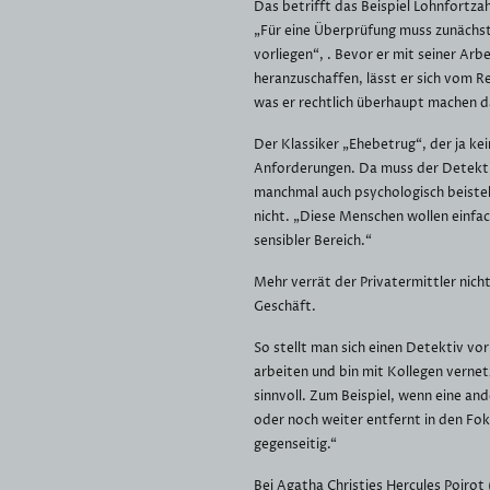
Das betrifft das Beispiel Lohnfortzah
„Für eine Überprüfung muss zunächst
vorliegen“, . Bevor er mit seiner Arbe
heranzuschaffen, lässt er sich vom 
was er rechtlich überhaupt machen da
Der Klassiker „Ehebetrug“, der ja kein
Anforderungen. Da muss der Detekti
manchmal auch psychologisch beiste
nicht. „Diese Menschen wollen einfach
sensibler Bereich.“
Mehr verrät der Privatermittler nich
Geschäft.
So stellt man sich einen Detektiv vor
arbeiten und bin mit Kollegen vernetz
sinnvoll. Zum Beispiel, wenn eine a
oder noch weiter entfernt in den Fok
gegenseitig.“
Bei Agatha Christies Hercules Poirot (