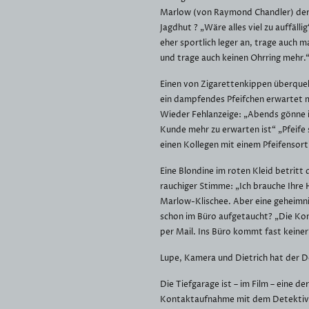
Marlow (von Raymond Chandler) der 
Jagdhut ? „Wäre alles viel zu auffällig
eher sportlich leger an, trage auch ma
und trage auch keinen Ohrring mehr.
Einen von Zigarettenkippen überque
ein dampfendes Pfeifchen erwartet ma
Wieder Fehlanzeige: „Abends gönne ic
Kunde mehr zu erwarten ist“ „Pfeife 
einen Kollegen mit einem Pfeifensor
Eine Blondine im roten Kleid betritt
rauchiger Stimme: „Ich brauche Ihre Hi
Marlow-Klischee. Aber eine geheimn
schon im Büro aufgetaucht? „Die Kon
per Mail. Ins Büro kommt fast keiner“
Lupe, Kamera und Dietrich hat der 
Die Tiefgarage ist – im Film – eine de
Kontaktaufnahme mit dem Detektiv,