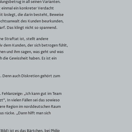
lungsbetrug in all seinen Varianten.
 einmal ein konkreter Verdacht
it loslegt, die darin besteht, Beweise
Rechtsanwalt des Kunden beurkunden,
rf. Das klingt nicht so spannend.
e Straftat ist, stellt andere
v dem Kunden, der sich betrogen fühlt,
hen und ihm sagen, was geht und was
 die Gewissheit haben. Es ist ein
t. Denn auch Diskretion gehört zum
. Fehlanzeige: „Ich kann gut im Team
t“, In vielen Fällen sei das sowieso
ndere Region im norddeutschen Raum
us rücke. „Dann hilft man sich
Bild) ist es das Bärtchen, bei Philip