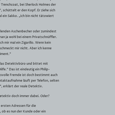
Trenchcoat, bei Sherlock Holmes der
“, schüttelt er den Kopf. Er ziehe sich
l ein Sakko. „Ich bin nicht tätowiert
“
llenden Aschenbecher oder zumindest
n ja wohl bei einem Privatschnüffler.
h mir mal ein Zigarillo. Wenn kein
schmeckt mir nicht. Aber ich kenne
timent.“
 das Detektivbüro und bittet mit
lfe.“ Das ist eindeutig ein Philip-
isvolle Fremde ist doch bestimmt auch
taktaufnahme läuft per Telefon, selten
, erklärt der reale Detektiv.
Detektiv doch immer dabei. Oder?
r ersten Adressen für die
 ob es nun der Kunde oder ein