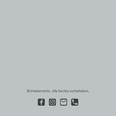
Situationen zu bringen.
Wir weisen ausdrücklich darauf hin, dass alle operativen Einsätze
der Detektei DECON zentral über unseren Standort in Oldenburg –
bestehend aus Hauptbüro und Einsatzzentrale – geplant,
koordiniert und abgewickelt werden
©Urheberrecht. Alle Rechte vorbehalten.