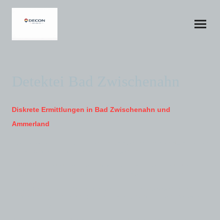
Detektei Bad Zwischenahn
Diskrete Ermittlungen in Bad Zwischenahn und
Ammerland
Die Detektei für Bad Zwischenahn/Ammerland und den Nordwesten
bietet bundesweit diskrete Ermittlungen an.
Unsere erfahrenen Ermittler sind darauf spezialisiert, sensible
Informationen in einem vertraulichen Rahmen zu beschaffen.
Egal, ob es sich um private oder geschäftliche Angelegenheiten
handelt, wir garantieren höchste Diskretion und Effizienz bei jeder
Untersuchung.
Vertrauen Sie auf unsere Expertise, um Klarheit in komplexe